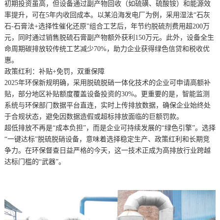
初期投资虽高，但设备通过副产物回收（如硫磺、硫酸铵）和能源效
率提升，可在5年内收回成本。以某沿海发电厂为例，采用湿法“石灰
石-石膏法+选择性催化还原”组合工艺后，年节约脱硫剂费用超200万
元，同时通过销售脱硫石膏副产物额外获利150万元。此外，设备全生
命周期碳排放较传统工艺减少70%，助力企业获得绿色信贷和税收优
惠。
政策红利：补贴+免罚，双重保障
2025年环保新规明确，采用脱硫脱硝一体化技术的企业可申请高额补
贴，部分地区补贴额度覆盖设备投资的30%。更重要的是，智能监测
系统与环保部门数据平台直连，实时上传排放数据，确保企业始终处
于合规状态，避免因数据造假或超标排放面临的巨额罚款。
超低排放不再是“成本负担”，而是企业可持续发展的“绿色引擎”。选择
“一键达标”脱硫脱硝设备，意味着选择稳定生产、政策红利和长期竞
争力。在环保督查日益严格的今天，这一技术正成为高排放行业跨越
达标门槛的“武器”。