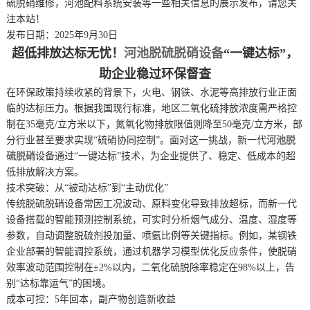
硫脱硝维修，河池配料系统安装等一些相关信息的展示发布，请您关
注本站！
发布日期：2025年9月30日
超低排放达标无忧！
河池脱硫脱硝设备
“一键达标”，
助企业稳过环保督查
在环保政策持续收紧的背景下，火电、钢铁、水泥等高排放行业正面
临的达标压力。根据我国现行标准，地区二氧化硫排放浓度需严格控
制在35毫克/立方米以下，氮氧化物排放限值则降至50毫克/立方米，部
分行业甚至要求实现“硫硝协同控制”。面对这一挑战，新一代
河池脱
硫脱硝
设备通过“一键达标”技术，为企业提供了、稳定、低成本的超
低排放解决方案。
技术突破：从“被动达标”到“主动优化”
传统脱硫脱硝设备常因工况波动、原料变化导致排放超标，而新一代
设备搭载的智能预测控制系统，可实时分析烟气成分、温度、湿度等
参数，自动调整脱硫剂投加量、喷氨比例等关键指标。例如，某钢铁
企业部署的智能调控系统，通过机器学习模型优化反应条件，使脱硝
效率波动范围控制在±2%以内，二氧化硫脱除率稳定在98%以上，告
别“达标靠运气”的困境。
成本可控：5年回本，副产物创造新收益