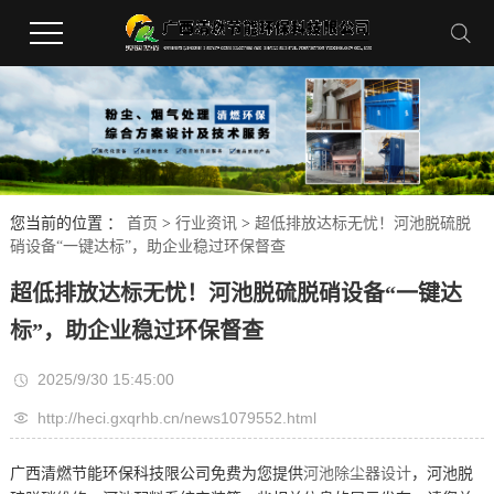
您当前的位置 ：
首页
>
行业资讯
>
超低排放达标无忧！河池脱硫脱
硝设备“一键达标”，助企业稳过环保督查
超低排放达标无忧！河池脱硫脱硝设备“一键达
标”，助企业稳过环保督查
2025/9/30 15:45:00
http://heci.gxqrhb.cn/news1079552.html
广西清燃节能环保科技限公司免费为您提供
河池除尘器设计
，河池脱