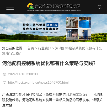
您当前的位置 ：
首页
>
行业资讯
>
河池配料控制系统优化都有什么
策略与实践？
河池配料控制系统优化都有什么策略与实践？
2024/11/10 3:00:00
http://heci.gxqrhb.cn/news1046700.html
广西清燃节能环保科技限公司免费为您提供
河池除尘器设计
，河池脱
硫脱硝维修，河池配料系统安装等一些相关信息的展示发布，请您关
注本站！