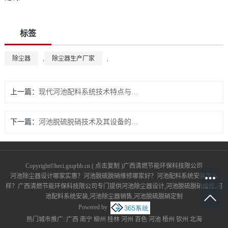
标签
除尘器
,
除尘器生产厂家
,
上一篇：
现代河池配料系统技术特点与发展趋势
下一篇：
河池脱硫脱硝技术及其设备的重要性
Copyright©
heci.gxqrhb.cn
(
点击复制
)广西清燃节能环保科技限公司
河池除尘器设计哪家实惠？河池脱硫脱硝维修哪家好？河池配料系统安装怎么
样？广西清燃节能环保科技限公司专门提供河池除尘器设计,河池脱硫脱硝维修,河
池配料系统安装,河池除尘器销售,河池脱硫脱硝定制
Powered by
热门城市推广:
广西
南宁
柳州
桂林
河州
百色
河池
梧州
钦州
北海