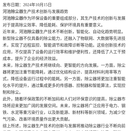
发布日期：2024年10月15日
河池除尘器
生产技术创新与发展趋势
河池除尘器
作为环保设备的重要组成部分，其生产技术的创新与发展
对于提高除尘效率、降低能耗、保护环境具有重要意义。
近年来，
河池除尘器
生产技术不断创新，智能化、自动化趋势明显。
新型除尘器不仅具备的除尘能力，还融入了物联网、大数据等先进技
术，实现了远程监控、智能调节和故障诊断等功能。这些创新技术的
应用，不仅提高了设备的运行效率和维护便利性，还降低了人工干预
成本，提升了企业的经济效益。
未来，除尘器生产技术将继续向、更智能的方向发展。一方面，除尘
器将更加注重节能降耗，通过优化结构设计、提高材料利用率等方
式，降低设备运行过程中的能耗。另一方面，除尘器将更加注重智能
化水平的提升，通过集成更多的传感器、控制器和智能算法，实现控
制和除尘。
此外，随着环保政策的不断加码和人们对环保意识的提高，除尘器市
场将迎来更加广阔的发展空间。未来，除尘器将广泛应用于电力、钢
铁、水泥等重污染行业，以及新能源、新材料等新兴领域，为减少空
气污染、改善环境质量作出更大贡献。
综上所述，除尘器生产技术的创新与发展将推动除尘器行业不断向前