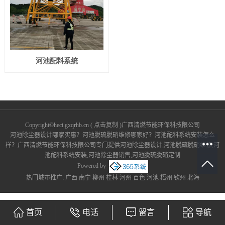
河池配料系统
Copyright©
heci.gxqrhb.cn
(
点击复制
)广西清燃节能环保科技限公司
河池除尘器设计哪家实惠？河池脱硫脱硝维修哪家好？河池配料系统安装怎么
样？广西清燃节能环保科技限公司专门提供河池除尘器设计,河池脱硫脱硝维修,河
池配料系统安装,河池除尘器销售,河池脱硫脱硝定制
Powered by
热门城市推广:
广西
南宁
柳州
桂林
河州
百色
河池
梧州
钦州
北海
首页
电话
留言
导航